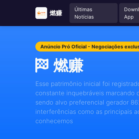
Últimas
Downl
燃赚
Notícias
App
Anúncio Pró Oficial - Negociações excl
燃赚
Esse patrimônio inicial foi registra
constante inquebráveis marcando d
sendo alvo preferencial gerador 8
interferências como as principais a
conhecemos