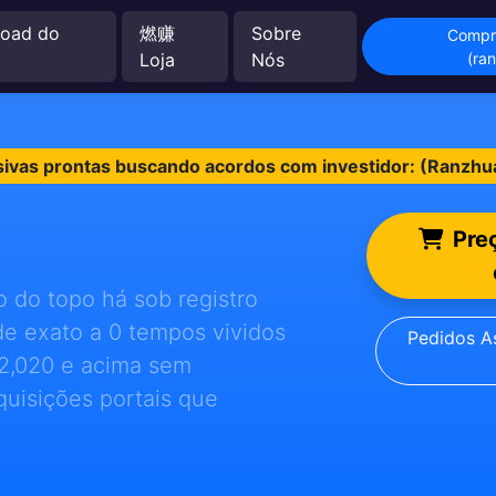
oad do
燃赚
Sobre
Compr
Loja
Nós
(ra
usivas prontas buscando acordos com investidor: (Ranzh
Pre
do do topo há sob registro
e exato a 0 tempos vividos
Pedidos As
62,020 e acima sem
quisições portais que