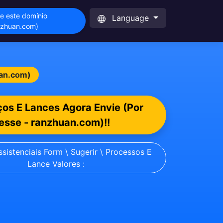
e este domínio
Language
nzhuan.com)
uan.com)
ços E Lances Agora Envie (Por
esse - ranzhuan.com)!!
sistenciais Form \ Sugerir \ Processos E
Lance Valores :